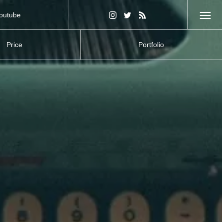
outube
画サイト
Price
Portfolio