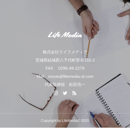
株式会社ライフメディア
茨城県結城郡八千代町菅谷192-2
FAX 0296-49-2279
Mail movie@lifemedia-st.com
代表取締役 松田浩一
Copyright by LifeMedia© 2020