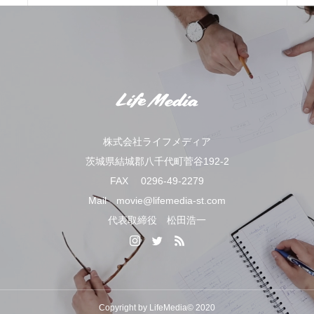
株式会社ライフメディア
茨城県結城郡八千代町菅谷192-2
FAX 0296-49-2279
Mail movie@lifemedia-st.com
代表取締役 松田浩一
Copyright by LifeMedia© 2020